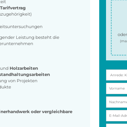
zeit
arifvertrag
szugehörigkeit)
eitsuntersuchungen
oder
gender Leistung besteht die
(ma
tnerunternehmen
und
Holzarbeiten
standhaltungsarbeiten
ng von Projekten
odukte
inerhandwerk oder vergleichbare