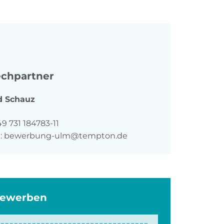
chpartner
d
Schauz
n
9 731 184783-11
:
bewerbung-ulm@tempton.de
bewerben