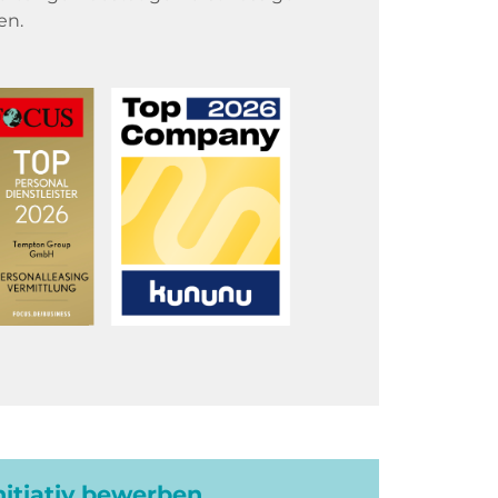
en.
initiativ bewerben