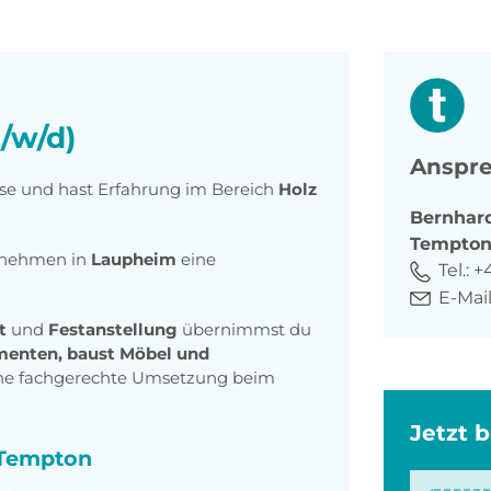
/w/d)
Anspre
ise und hast Erfahrung im Bereich
Holz
Bernhar
Tempto
ernehmen in
Laupheim
eine
Tel.:
+4
E-Mail
it
und
Festanstellung
übernimmst du
menten,
baust Möbel und
eine fachgerechte Umsetzung beim
Jetzt 
i Tempton