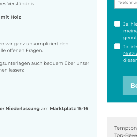
es Verständnis
 mit Holz
Ja, h
meine
genut
n wir ganz unkompliziert den
Ja, ic
le offenen Fragen.
Nutz
diesen
ngsunterlagen auch bequem über unser
n lassen:
B
rer Niederlassung
am
Marktplatz 15-16
Tempton 
Top-Bewe