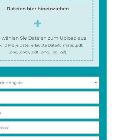
Dateien hier hineinziehen
 wählen Sie Dateien zum Upload aus
x.
10 MB
je Datei, erlaubte Dateiformate:
.pdf,
.doc, .docx, .odt, .png, .jpg, .gif
)