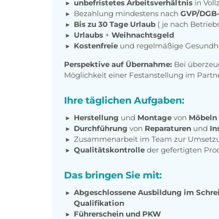
unbefristetes Arbeitsverhältnis
in Voll
Bezahlung mindestens nach
GVP/DGB-T
Bis zu 30 Tage Urlaub
( je nach Betrieb
Urlaubs
+
Weihnachtsgeld
Kostenfreie
und regelmäßige Gesundh
Perspektive auf Übernahme:
Bei überzeu
Möglichkeit einer Festanstellung im Par
Ihre täglichen Aufgaben:
Herstellung
und
Montage
von
Möbeln
Durchführung
von
Reparaturen
und
In
Zusammenarbeit im Team zur Umsetzu
Qualitätskontrolle
der gefertigten Pr
Das bringen Sie mit:
Abgeschlossene Ausbildung im Schre
Qualifikation
Führerschein und PKW