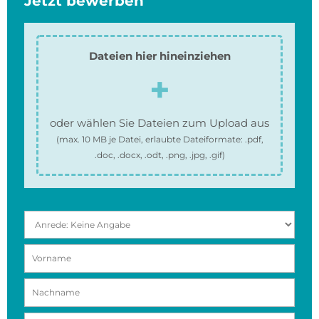
Jetzt bewerben
Dateien hier hineinziehen
oder wählen Sie Dateien zum Upload aus
(max.
10 MB
je Datei, erlaubte Dateiformate:
.pdf,
.doc, .docx, .odt, .png, .jpg, .gif
)