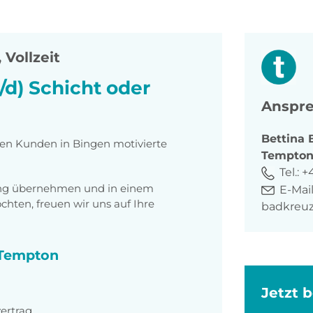
 Vollzeit
d) Schicht oder
Anspre
Bettina
ten Kunden in Bingen motivierte
Tempto
Tel.:
+4
tung übernehmen und in einem
E-Mail
ten, freuen wir uns auf Ihre
badkreu
i Tempton
Jetzt 
ertrag