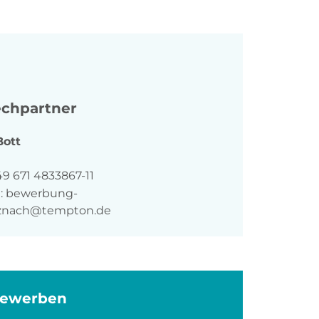
chpartner
Bott
n
9 671 4833867-11
:
bewerbung-
znach@tempton.de
bewerben