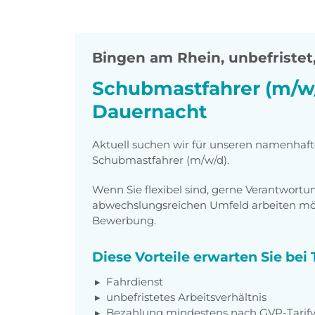
Bingen am Rhein
,
unbefristet,
Schubmastfahrer (m/w/
Dauernacht
Aktuell suchen wir für unseren namenhaf
Schubmastfahrer (m/w/d).
Wenn Sie flexibel sind, gerne Verantwor
abwechslungsreichen Umfeld arbeiten möch
Bewerbung.
Diese Vorteile erwarten Sie be
Fahrdienst
unbefristetes Arbeitsverhältnis
Bezahlung mindestens nach GVP-Tarifv