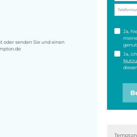
Ja, h
meine
ht oder senden Sie und einen
genut
empton.de
Ja, ic
Nutz
diesen
B
Tempton 