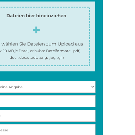
Dateien hier hineinziehen
 wählen Sie Dateien zum Upload aus
x.
10 MB
je Datei, erlaubte Dateiformate:
.pdf,
.doc, .docx, .odt, .png, .jpg, .gif
)