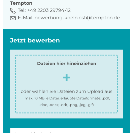
Tempton
Tel.:
+49 2203 29794-12
E-Mail:
bewerbung-koeln.ost@tempton.de
Jetzt bewerben
Dateien hier hineinziehen
oder wählen Sie Dateien zum Upload aus
(max.
10 MB
je Datei, erlaubte Dateiformate:
.pdf,
.doc, .docx, .odt, .png, .jpg, .gif
)