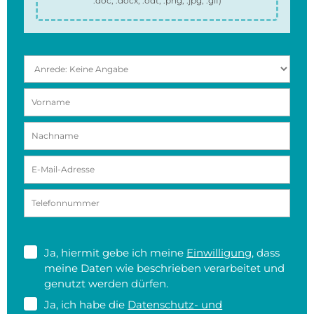
.doc, .docx, .odt, .png, .jpg, .gif
)
Ja, hiermit gebe ich meine
Einwilligung
, dass
meine Daten wie beschrieben verarbeitet und
genutzt werden dürfen.
Ja, ich habe die
Datenschutz- und