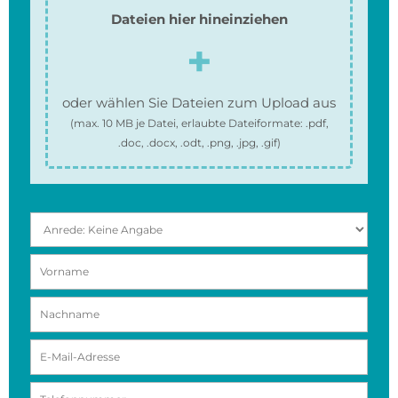
Dateien hier hineinziehen
oder wählen Sie Dateien zum Upload aus
(max.
10 MB
je Datei, erlaubte Dateiformate:
.pdf,
.doc, .docx, .odt, .png, .jpg, .gif
)