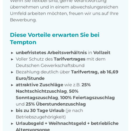
Wenn Sie flexibel sind, gerne Verantwortung
übernehmen und in einem abwechslungsreichen
Umfeld arbeiten möchten, freuen wir uns auf Ihre
Bewerbung.
Diese Vorteile erwarten Sie bei
Tempton
unbefristetes Arbeitsverhältnis
in
Vollzeit
Voller Schutz des
Tarifvertrages
mit dem
Deutschen Gewerkschaftsbund
Bezahlung deutlich über
Tarifvertrag, ab 16,69
Euro/Stunde
attraktive Zuschläge
wie z.B.
25%
Nachtschichtzuschlag
,
50%
Sonntagszuschlag
,
100% Feiertagszuschlag
und
25% Überstundenzuschlag
bis zu 30 Tage Urlaub
(je nach
Betriebszugehörigkeit)
Urlaubsgeld + Weihnachtsgeld
+
betriebliche
Altersvorsorge