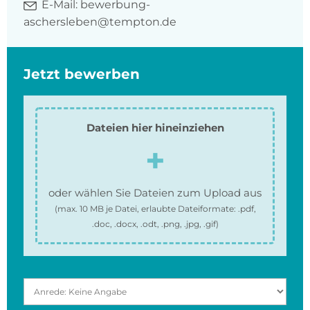
E-Mail:
bewerbung-
aschersleben@tempton.de
Jetzt bewerben
Dateien hier hineinziehen
oder wählen Sie Dateien zum Upload aus
(max.
10 MB
je Datei, erlaubte Dateiformate:
.pdf,
.doc, .docx, .odt, .png, .jpg, .gif
)