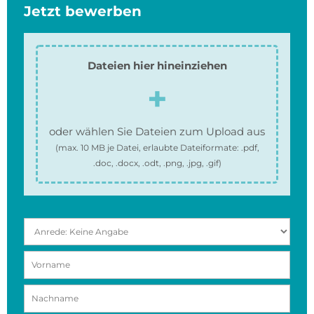
Jetzt bewerben
Dateien hier hineinziehen
oder wählen Sie Dateien zum Upload aus
(max.
10 MB
je Datei, erlaubte Dateiformate:
.pdf,
.doc, .docx, .odt, .png, .jpg, .gif
)