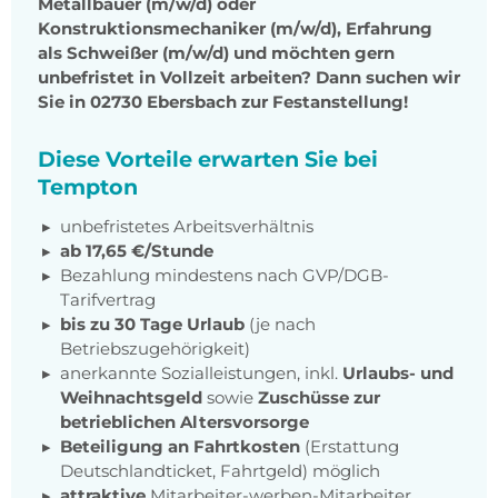
Metallbauer (m/w/d) oder
Konstruktionsmechaniker (m/w/d), Erfahrung
als Schweißer (m/w/d) und möchten gern
unbefristet in Vollzeit arbeiten? Dann suchen wir
Sie in 02730 Ebersbach zur Festanstellung!
Diese Vorteile erwarten Sie bei
Tempton
unbefristetes Arbeitsverhältnis
ab 17,65 €/Stunde
Bezahlung mindestens nach GVP/DGB-
Tarifvertrag
bis zu 30 Tage Urlaub
(je nach
Betriebszugehörigkeit)
anerkannte Sozialleistungen, inkl.
Urlaubs- und
Weihnachtsgeld
sowie
Zuschüsse zur
betrieblichen Altersvorsorge
Beteiligung an Fahrtkosten
(Erstattung
Deutschlandticket, Fahrtgeld) möglich
attraktive
Mitarbeiter-werben-Mitarbeiter