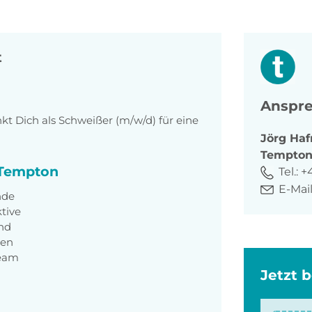
t
Anspre
 Dich als Schweißer (m/w/d) für eine
Jörg
Haf
Tempto
i Tempton
Tel.:
+
E-Mail
nde
ktive
nd
gen
Team
Jetzt 