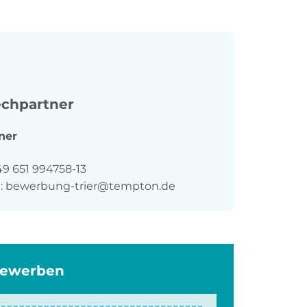
chpartner
ner
n
49 651 994758-13
:
bewerbung-trier@tempton.de
bewerben