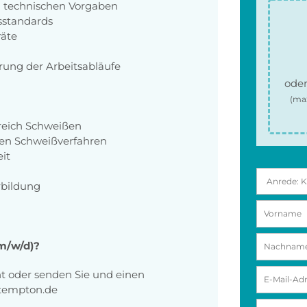
 technischen Vorgaben
sstandards
räte
ung der Arbeitsabläufe
oder
(ma
reich Schweißen
en Schweißverfahren
it
rbildung
(m/w/d)?
ht oder senden Sie und einen
@tempton.de