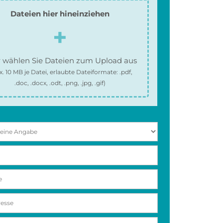
Dateien hier hineinziehen
 wählen Sie Dateien zum Upload aus
x.
10 MB
je Datei, erlaubte Dateiformate:
.pdf,
.doc, .docx, .odt, .png, .jpg, .gif
)