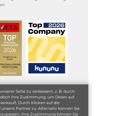
en.
serer Seite zu verbessern, z. B. durch
 jedoch Ihre Zustimmung, um Daten auf
verkauft. Durch Klicken auf die
unsere Partner zu. Alternativ können Sie
 anzupassen. Ihre Zustimmung können Sie
initiativ bewerben