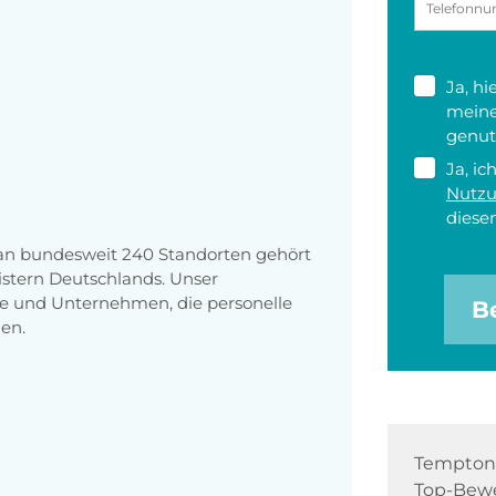
Ja, h
meine
genut
Ja, ic
Nutz
diesen
 an bundesweit 240 Standorten gehört
stern Deutschlands. Unser
e und Unternehmen, die personelle
B
en.
Tempton 
Top-Bewe