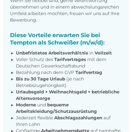
Wenn Sie flexibel sind, gerne Verantwortung
übernehmen und in einem abwechslungsreichen
Umfeld arbeiten möchten, freuen wir uns auf Ihre
Bewerbung.
Diese Vorteile erwarten Sie bei
Tempton als Schweißer (m/w/d):
Unbefristetes Arbeitsverhältnis
in
Vollzeit
Voller Schutz des
Tarifvertrages
mit dem
Deutschen Gewerkschaftsbund
Bezahlung nach dem GVP
Tarifvertrag
Bis zu 30 Tage Urlaub
(je nach
Betriebszugehörigkeit)
Urlaubsgeld + Weihnachtsgeld
+
betriebliche
Altersvorsorge
Moderne
und
bequeme
Arbeitskleidung/Schutzausrüstung
Jederzeit flexible
Abschlagszahlungen
auf
Ihren Lohn
Großartige
Arbeitnehmerrabatte
auf namhafte