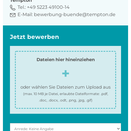
Tempton
Tel.:
+49 5223 49100-14
E-Mail:
bewerbung-buende@tempton.de
Jetzt bewerben
Dateien hier hineinziehen
oder wählen Sie Dateien zum Upload aus
(max.
10 MB
je Datei, erlaubte Dateiformate:
.pdf,
.doc, .docx, .odt, .png, .jpg, .gif
)