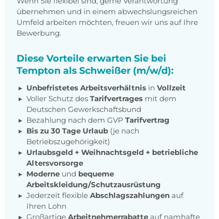
Wenn Sie flexibel sind, gerne Verantwortung
übernehmen und in einem abwechslungsreichen
Umfeld arbeiten möchten, freuen wir uns auf Ihre
Bewerbung.
Diese Vorteile erwarten Sie bei
Tempton als Schweißer (m/w/d):
Unbefristetes Arbeitsverhältnis
in
Vollzeit
Voller Schutz des
Tarifvertrages
mit dem
Deutschen Gewerkschaftsbund
Bezahlung nach dem GVP
Tarifvertrag
Bis zu 30 Tage Urlaub
(je nach
Betriebszugehörigkeit)
Urlaubsgeld + Weihnachtsgeld
+
betriebliche
Altersvorsorge
Moderne
und
bequeme
Arbeitskleidung/Schutzausrüstung
Jederzeit flexible
Abschlagszahlungen
auf
Ihren Lohn
Großartige
Arbeitnehmerrabatte
auf namhafte