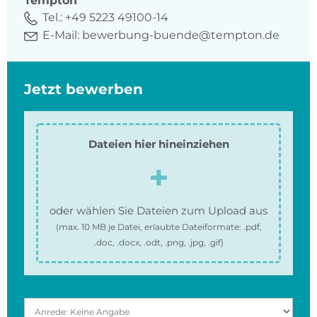
Tempton
Tel.:
+49 5223 49100-14
E-Mail:
bewerbung-buende@tempton.de
Jetzt bewerben
Dateien hier hineinziehen
oder wählen Sie Dateien zum Upload aus
(max.
10 MB
je Datei, erlaubte Dateiformate:
.pdf,
.doc, .docx, .odt, .png, .jpg, .gif
)