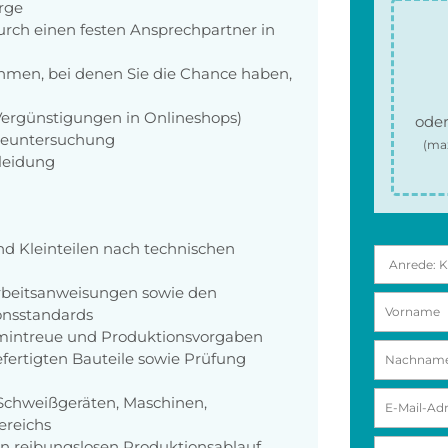
orge
rch einen festen Ansprechpartner in
men, bei denen Sie die Chance haben,
 Vergünstigungen in Onlineshops)
oder
rgeuntersuchung
(ma
kleidung
d Kleinteilen nach technischen
beitsanweisungen sowie den
onsstandards
ermintreue und Produktionsvorgaben
efertigten Bauteile sowie Prüfung
Schweißgeräten, Maschinen,
ereichs
nen reibungslosen Produktionsablauf