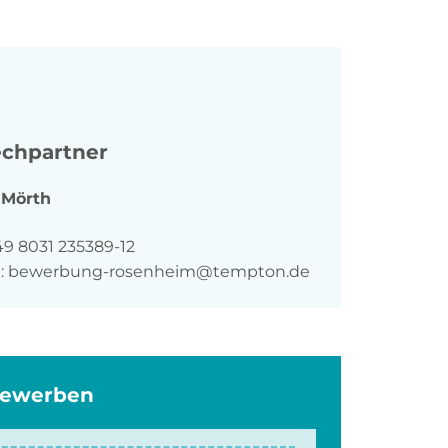
chpartner
Mörth
n
49 8031 235389-12
:
bewerbung-rosenheim@tempton.de
bewerben