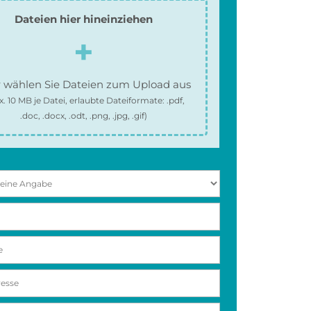
Dateien hier hineinziehen
 wählen Sie Dateien zum Upload aus
x.
10 MB
je Datei, erlaubte Dateiformate:
.pdf,
.doc, .docx, .odt, .png, .jpg, .gif
)