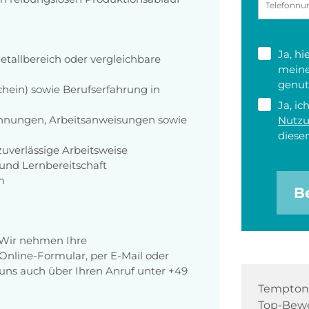
Ja, h
tallbereich oder vergleichbare
meine
genut
hein) sowie Berufserfahrung in
Ja, ic
hnungen, Arbeitsanweisungen sowie
Nutz
diesen
zuverlässige Arbeitsweise
und Lernbereitschaft
m
B
 Wir nehmen Ihre
nline-Formular, per E-Mail oder
r uns auch über Ihren Anruf unter +49
Tempton 
Top-Bewe