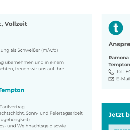
, Vollzeit
Anspre
zung als Schweißer (m/w/d)
Ramona
tung übernehmen und in einem
Tempto
ten, freuen wir uns auf Ihre
Tel.:
+
E-Mail
i Tempton
arifvertrag
achtschicht, Sonn- und Feiertagsarbeit
Jetzt 
zugehörigkeit)
aubs- und Weihnachtsgeld sowie