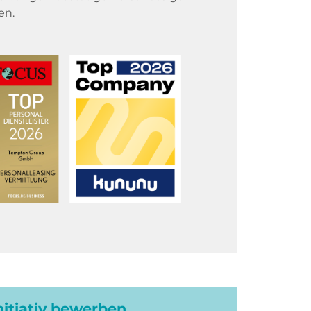
en.
initiativ bewerben