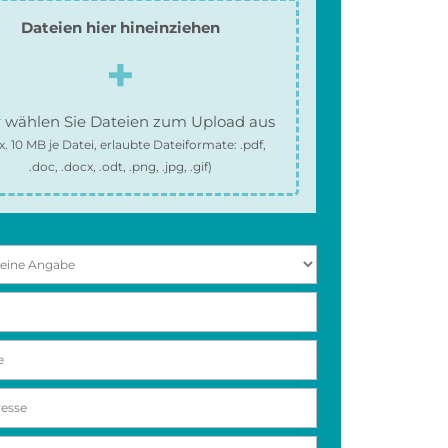
Dateien hier hineinziehen
 wählen Sie Dateien zum Upload aus
x.
10 MB
je Datei, erlaubte Dateiformate:
.pdf,
.doc, .docx, .odt, .png, .jpg, .gif
)