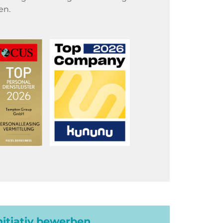
en.
initiativ bewerben