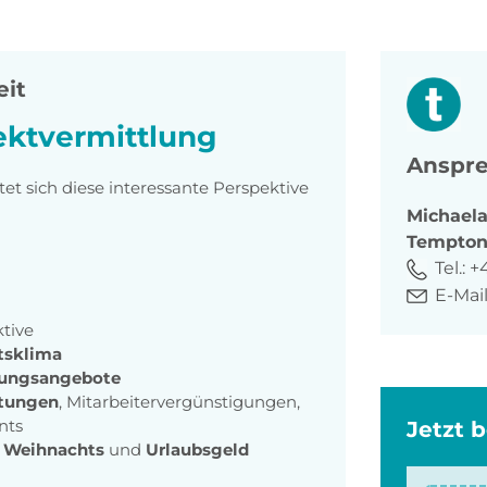
eit
ektvermittlung
Anspre
t sich diese interessante Perspektive
Michael
Tempto
Tel.:
+4
E-Mail
ktive
itsklima
dungsangebote
istungen
, Mitarbeitervergünstigungen,
nts
Jetzt 
t
Weihnachts
und
Urlaubsgeld