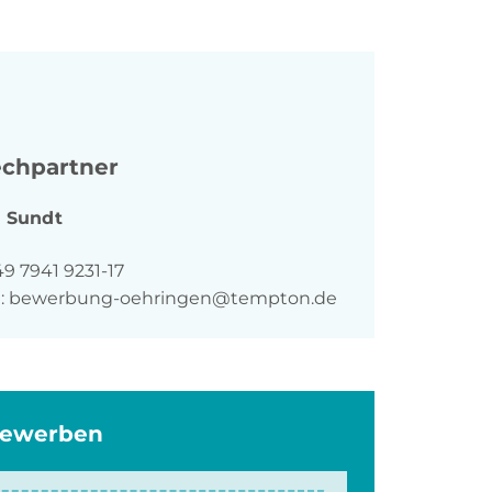
chpartner
a
Sundt
n
9 7941 9231-17
:
bewerbung-oehringen@tempton.de
bewerben