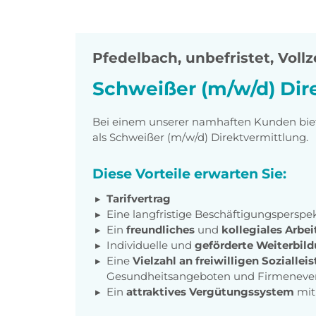
Pfedelbach
,
unbefristet, Vollz
Schweißer (m/w/d) Dir
Bei einem unserer namhaften Kunden biete
als
Schweißer (m/w/d) Direktvermittlung.
Diese Vorteile erwarten Sie:
Tarifvertrag
Eine langfristige Beschäftigungsperspe
Ein
freundliches
und
kollegiales Arbe
Individuelle und
geförderte Weiterbil
Eine
Vielzahl an freiwilligen Sozialle
Gesundheitsangeboten und Firmeneve
Ein
attraktives Vergütungssystem
mi