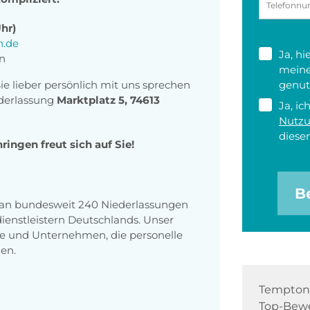
Uhr)
.de
Ja, h
en
meine
Sie lieber persönlich mit uns sprechen
genut
derlassung
Marktplatz 5, 74613
Ja, ic
Nutz
diesen
ngen freut sich auf Sie!
B
n an bundesweit 240 Niederlassungen
enstleistern Deutschlands. Unser
e und Unternehmen, die personelle
en.
Tempton 
Top-Bewe