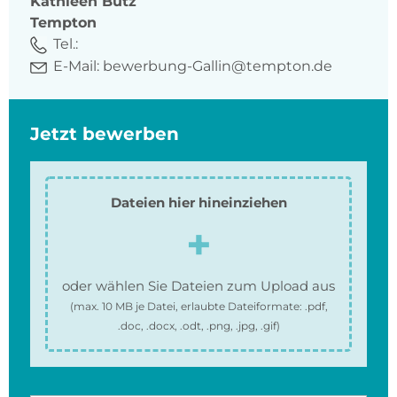
Kathleen
Butz
Tempton
Tel.:
E-Mail:
bewerbung-Gallin@tempton.de
Jetzt bewerben
Dateien hier hineinziehen
oder wählen Sie Dateien zum Upload aus
(max.
10 MB
je Datei, erlaubte Dateiformate:
.pdf,
.doc, .docx, .odt, .png, .jpg, .gif
)