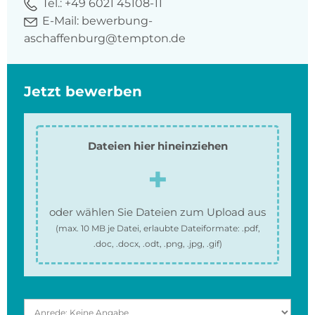
Tel.:
+49 6021 45108-11
E-Mail:
bewerbung-
aschaffenburg@tempton.de
Jetzt bewerben
Dateien hier hineinziehen
oder wählen Sie Dateien zum Upload aus
(max.
10 MB
je Datei, erlaubte Dateiformate:
.pdf,
.doc, .docx, .odt, .png, .jpg, .gif
)