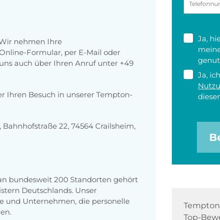
Ja, h
 Wir nehmen Ihre
meine
nline-Formular, per E-Mail oder
genut
r uns auch über Ihren Anruf unter +49
Ja, ic
Nutz
er Ihren Besuch in unserer Tempton-
diesen
Bahnhofstraße 22, 74564 Crailsheim,
B
 an bundesweit 200 Standorten gehört
stern Deutschlands. Unser
e und Unternehmen, die personelle
Tempton 
en.
Top-Bewe