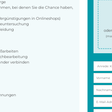
orge
men, bei denen Sie die Chance haben,
 Vergünstigungen in Onlineshops)
rgeuntersuchung
kleidung
oder
(ma
ßarbeiten
chbearbeitung
nder verbinden
chnungen