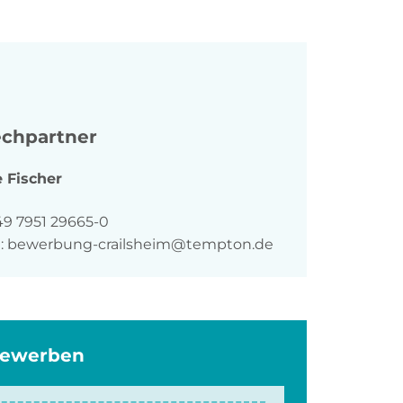
chpartner
e
Fischer
n
49 7951 29665-0
:
bewerbung-crailsheim@tempton.de
bewerben