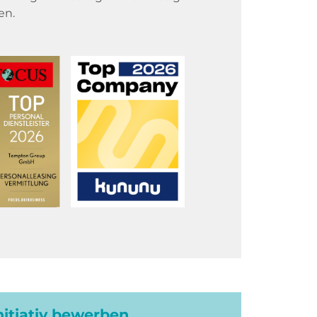
en.
initiativ bewerben