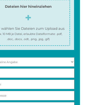
Dateien hier hineinziehen
 wählen Sie Dateien zum Upload aus
x.
10 MB
je Datei, erlaubte Dateiformate:
.pdf,
.doc, .docx, .odt, .png, .jpg, .gif
)