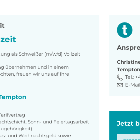
it
zeit
Anspre
zung als Schweißer (m/w/d) Vollzeit
Christin
tung übernehmen und in einem
Tempto
ten, freuen wir uns auf Ihre
Tel.:
+
E-Mail
i Tempton
rifvertrag
achtschicht, Sonn- und Feiertagsarbeit
Jetzt 
zugehörigkeit)
aubs- und Weihnachtsgeld sowie