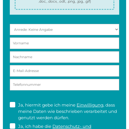
.doc, .docx, .odt, .png, .jpg, .gif
)
Ja, hiermit gebe ich meine
Einwilligung
, dass
meine Daten wie beschrieben verarbeitet und
genutzt werden dürfen.
Ja, ich habe die
Datenschutz- und