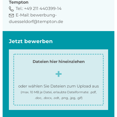
Tempton
Tel.:
+49 211 440399-14
E-Mail:
bewerbung-
duesseldorf@tempton.de
Jetzt bewerben
Dateien hier hineinziehen
oder wählen Sie Dateien zum Upload aus
(max.
10 MB
je Datei, erlaubte Dateiformate:
.pdf,
.doc, .docx, .odt, .png, .jpg, .gif
)