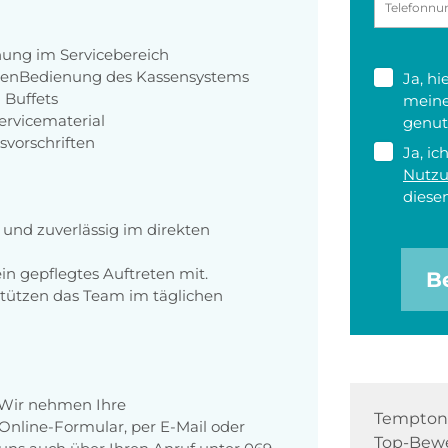
nung im Servicebereich
genBedienung des Kassensystems
Ja, h
 Buffets
meine
ervicematerial
genut
svorschriften
Ja, ic
Nutz
diesen
h und zuverlässig im direkten
ein gepflegtes Auftreten mit.
B
rstützen das Team im täglichen
 Wir nehmen Ihre
Tempton 
nline-Formular, per E-Mail oder
Top-Bewe