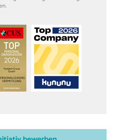
en.
initiativ bewerben