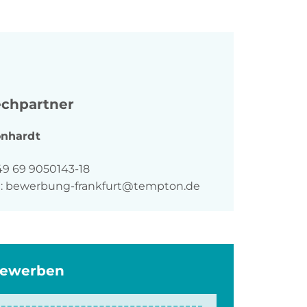
chpartner
onhardt
n
49 69 9050143-18
:
bewerbung-frankfurt@tempton.de
bewerben