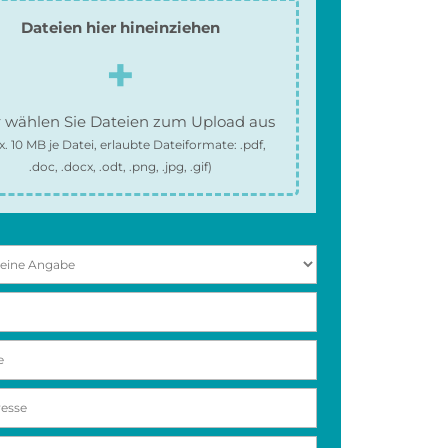
Dateien hier hineinziehen
 wählen Sie Dateien zum Upload aus
x.
10 MB
je Datei, erlaubte Dateiformate:
.pdf,
.doc, .docx, .odt, .png, .jpg, .gif
)