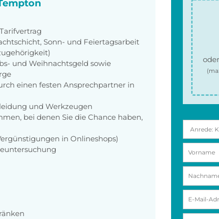
i Tempton
arifvertrag
achtschicht, Sonn- und Feiertagsarbeit
zugehörigkeit)
oder
aubs- und Weihnachtsgeld sowie
(ma
orge
rch einen festen Ansprechpartner in
zkleidung und Werkzeugen
men, bei denen Sie die Chance haben,
 Vergünstigungen in Onlineshops)
rgeuntersuchung
tränken