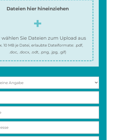
Dateien hier hineinziehen
 wählen Sie Dateien zum Upload aus
x.
10 MB
je Datei, erlaubte Dateiformate:
.pdf,
.doc, .docx, .odt, .png, .jpg, .gif
)