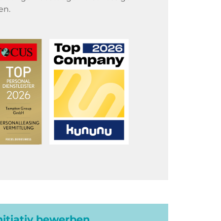
en.
initiativ bewerben