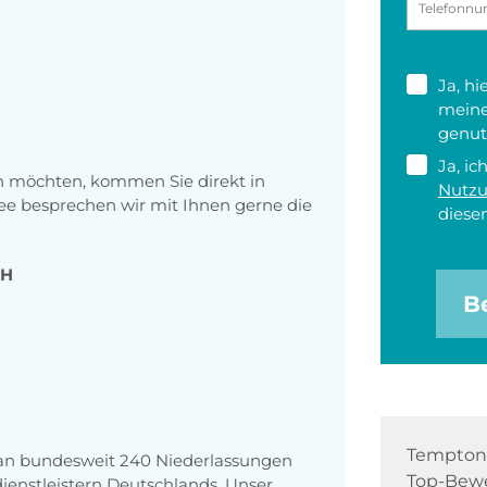
Ja, h
meine
genut
Ja, ic
hen möchten, kommen Sie direkt in
Nutz
fee besprechen wir mit Ihnen gerne die
diesen
bH
B
Tempton 
 an bundesweit 240 Niederlassungen
Top-Bewe
enstleistern Deutschlands. Unser