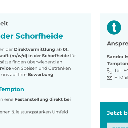
eit
n der Schorfheide
Anspre
en der
Direktvermittlung
ab
01.
raft (m/w/d) in der Schorfheide
für
Sandra
M
insätze finden überwiegend an
Tempto
rvice
von Speisen und Getränken
Tel.:
+
 uns auf Ihre
Bewerbung
.
E-Mail
i Tempton
in eine
Festanstellung direkt bei
fenen & leistungsstarken Umfeld
Jetzt 