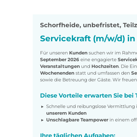
Schorfheide
,
unbefristet, Teilz
Servicekraft (m/w/d) i
Für unseren
Kunden
suchen wir im Rahm
September 2026
eine engagierte
Servicek
Veranstaltungen
und
Hochzeiten
. Die E
Wochenenden
statt und umfassen den
Se
sowie die Betreuung der Gäste. Wir freuen
Diese Vorteile erwarten Sie be
Schnelle und reibungslose Vermittlung 
unserem Kunden
Unschlagbare Teampower
in einem of
Ihre täglichen Aufgaben: