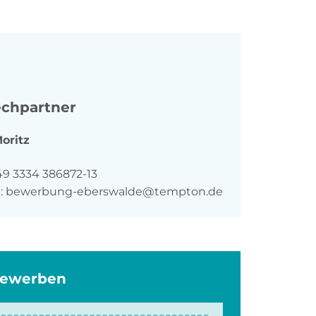
chpartner
oritz
n
49 3334 386872-13
:
bewerbung-eberswalde@tempton.de
bewerben