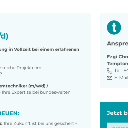
/d)
Anspre
ung in Vollzeit bei einem erfahrenen
Ezgi
Cho
Tempto
reiche Projekte im
Tel.:
+
?
E-Mail
emtechniker (m/w/d) /
 Ihre Expertise bei bundesweiten
Jetzt 
REUEN:
z
: Ihre Zukunft ist bei uns gesichert –