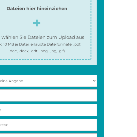
Dateien hier hineinziehen
 wählen Sie Dateien zum Upload aus
x.
10 MB
je Datei, erlaubte Dateiformate:
.pdf,
.doc, .docx, .odt, .png, .jpg, .gif
)