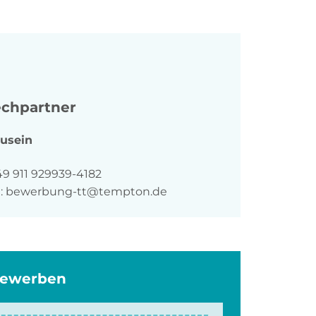
chpartner
usein
n
49 911 929939-4182
:
bewerbung-tt@tempton.de
bewerben