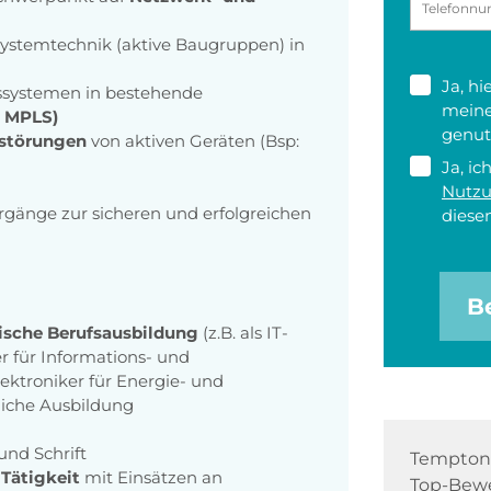
ystemtechnik (aktive Baugruppen) in
Ja, h
gssystemen in bestehende
meine
d MPLS)
genut
störungen
von aktiven Geräten (Bsp:
Ja, ic
Nutz
orgänge zur sicheren und erfolgreichen
diesen
B
ische Berufsausbildung
(z.B. als IT-
r für Informations- und
lektroniker für Energie- und
liche Ausbildung
und Schrift
Tempton 
Tätigkeit
mit Einsätzen an
Top-Bewe