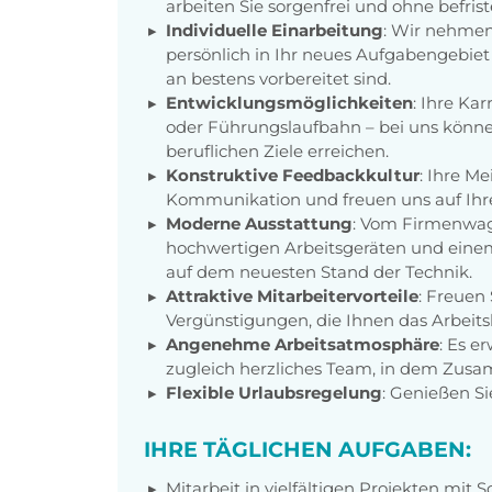
arbeiten Sie sorgenfrei und ohne befrist
Individuelle Einarbeitung
: Wir nehmen
persönlich in Ihr neues Aufgabengebiet
an bestens vorbereitet sind.
Entwicklungsmöglichkeiten
: Ihre Ka
oder Führungslaufbahn – bei uns könne
beruflichen Ziele erreichen.
Konstruktive Feedbackkultur
: Ihre M
Kommunikation und freuen uns auf Ihr
Moderne Ausstattung
: Vom Firmenwage
hochwertigen Arbeitsgeräten und einem
auf dem neuesten Stand der Technik.
Attraktive Mitarbeitervorteile
: Freuen 
Vergünstigungen, die Ihnen das Arbeits
Angenehme Arbeitsatmosphäre
: Es e
zugleich herzliches Team, in dem Zus
Flexible Urlaubsregelung
: Genießen S
IHRE TÄGLICHEN AUFGABEN:
Mitarbeit in vielfältigen Projekten mit