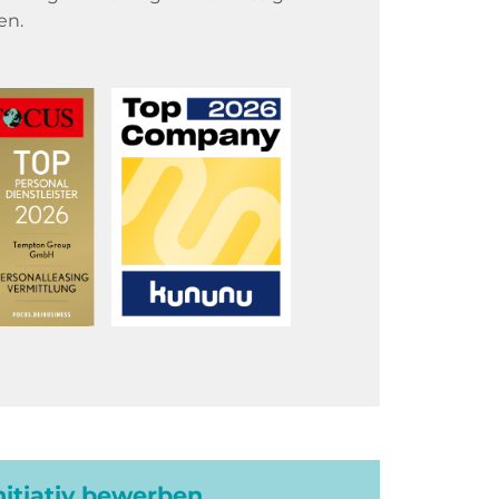
en.
initiativ bewerben