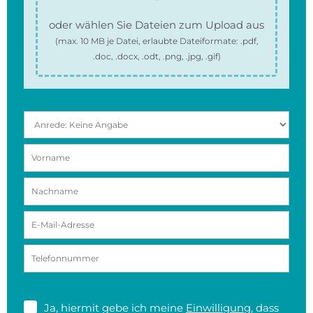
oder wählen Sie Dateien zum Upload aus
(max.
10 MB
je Datei, erlaubte Dateiformate:
.pdf,
.doc, .docx, .odt, .png, .jpg, .gif
)
Ja, hiermit gebe ich meine
Einwilligung
, dass