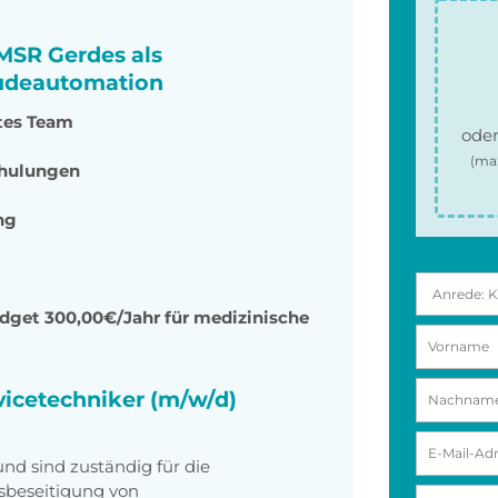
 MSR Gerdes als
äudeautomation
rtes Team
oder
(ma
chulungen
ng
dget 300,00€/Jahr für medizinische
vicetechniker (m/w/d)
nd sind zuständig für die
sbeseitigung von