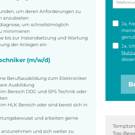
Kunden, um deren Anforderungen zu
n anzubieten
Ja, h
diagnose, um schnellstmöglich
meine
zu minimieren
genut
e bis zur Instandsetzung und Wartung
nung der Anlagen ein
Ja, ic
Nutz
techniker (m/w/d)
diesen
ene Berufsausbildung zum Elektroniker
B
bare Ausbildung
 im Bereich DDC und SPS Technik oder
iten
m HLK Bereich oder sind bereit sich in
twortungsbewusst und arbeiten gerne
Tempton 
n anzunehmen und sich weiter zu
Top-Bewe