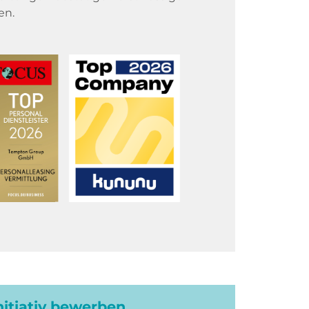
en.
initiativ bewerben