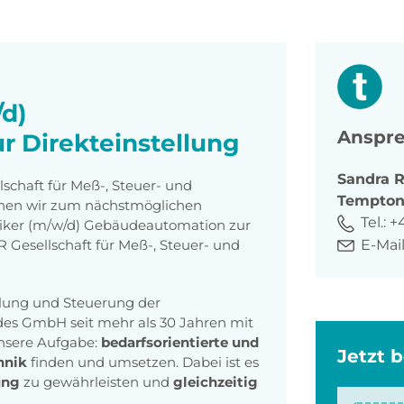
/d)
Anspre
 Direkteinstellung
Sandra
R
schaft für Meß-, Steuer- und
Tempto
hen wir zum nächstmöglichen
Tel.:
+
niker (m/w/d) Gebäudeautomation zur
E-Mail
 Gesellschaft für Meß-, Steuer- und
gelung und Steuerung der
es GmbH seit mehr als 30 Jahren mit
Unsere Aufgabe:
bedarfsorientierte und
Jetzt 
hnik
finden und umsetzen. Dabei ist es
ung
zu gewährleisten und
gleichzeitig