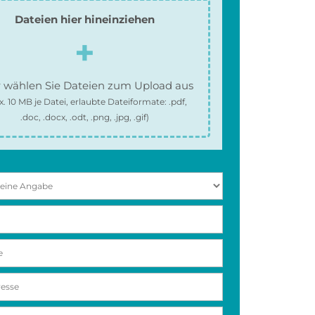
Dateien hier hineinziehen
 wählen Sie Dateien zum Upload aus
x.
10 MB
je Datei, erlaubte Dateiformate:
.pdf,
.doc, .docx, .odt, .png, .jpg, .gif
)