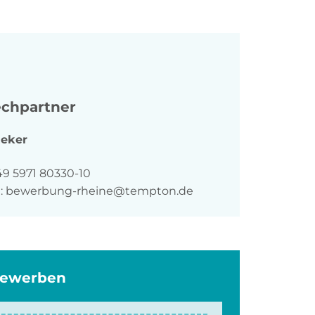
chpartner
eker
n
49 5971 80330-10
:
bewerbung-rheine@tempton.de
bewerben