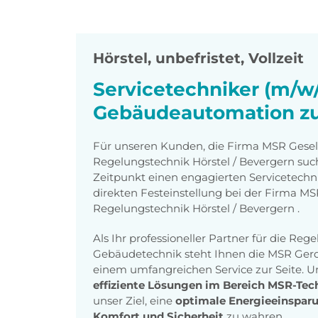
Hörstel
,
unbefristet, Vollzeit
Servicetechniker (m/w
Gebäudeautomation zur
Für unseren Kunden, die Firma
MSR Gesell
Regelungstechnik Hörstel / Bevergern
suc
Zeitpunkt einen engagierten Servicetech
direkten Festeinstellung bei der Firma
MSR
Regelungstechnik Hörstel / Bevergern
.
Als Ihr professioneller Partner für die Re
Gebäudetechnik steht Ihnen die MSR Gerd
einem umfangreichen Service zur Seite. 
effiziente Lösungen im Bereich MSR-Tec
unser Ziel, eine
optimale Energieeinspar
Komfort und Sicherheit
zu wahren.