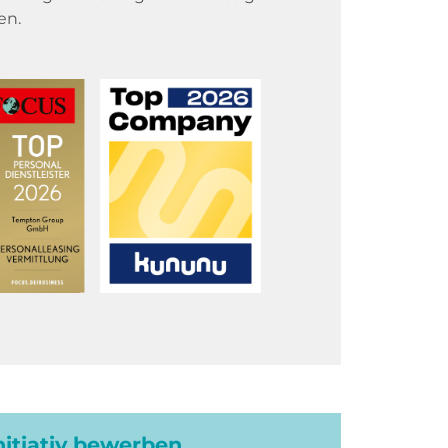
en.
initiativ bewerben