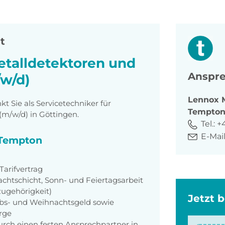
it
etalldetektoren und
Anspre
w/d)
Lennox
 Sie als Servicetechniker für
Tempto
m/w/d) in Göttingen.
Tel.:
+
E-Mail
i Tempton
arifvertrag
achtschicht, Sonn- und Feiertagsarbeit
zugehörigkeit)
Jetzt 
aubs- und Weihnachtsgeld sowie
orge
rch einen festen Ansprechpartner in