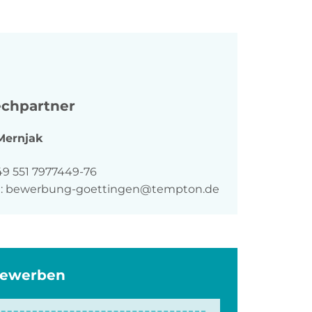
chpartner
Mernjak
n
49 551 7977449-76
:
bewerbung-goettingen@tempton.de
bewerben