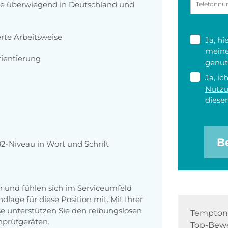
tze überwiegend in Deutschland und
erte Arbeitsweise
Ja, h
meine
ientierung
genut
Ja, ic
Nutz
diesen
B
2-Niveau in Wort und Schrift
n und fühlen sich im Serviceumfeld
lage für diese Position mit. Mit Ihrer
se unterstützen Sie den reibungslosen
Tempton 
nprüfgeräten.
Top-Bewe