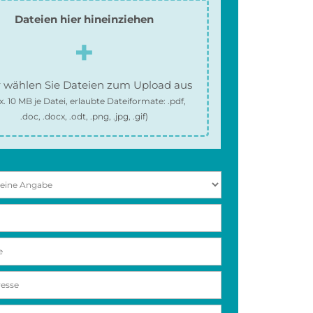
Dateien hier hineinziehen
 wählen Sie Dateien zum Upload aus
x.
10 MB
je Datei, erlaubte Dateiformate:
.pdf,
.doc, .docx, .odt, .png, .jpg, .gif
)