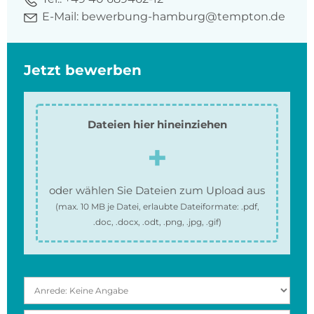
E-Mail:
bewerbung-hamburg@tempton.de
Jetzt bewerben
Dateien hier hineinziehen
oder wählen Sie Dateien zum Upload aus
(max.
10 MB
je Datei, erlaubte Dateiformate:
.pdf,
.doc, .docx, .odt, .png, .jpg, .gif
)