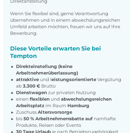
Direktanstellung
Wenn Sie flexibel sind, gerne Verantwortung
übernehmen und in einem abwechslungsreichen
Umfeld arbeiten möchten, freuen wir uns auf Ihre
Bewerbung.
Diese Vorteile erwarten Sie bei
Tempton
Direkteinstellung (keine
Arbeitnehmerüberlassung)
attraktive
und l
eistungsorientierte
Vergütung
ab
3.300 €
Brutto
Dienstwagen
zur privaten Nutzung
einen
flexiblen
und
abwechslungsreichen
Arbeitsplatz
im Raum
Hamburg
Zuschuss
Altersvorsorge
bis
50 % Arbeitnehmerrabatte auf
namhafte
Produkte, Reisen oder Events
30 Tage Urlaub
je nach Betriebszugehörigkeit