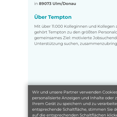
in
89073 Ulm/Donau
Über Tempton
Mit über 11.000 Kolleginnen und Kollegen
gehört Tempton zu den größten Personaldi
gemeinsames Ziel: motivierte Jobsuchend
Unterstützung suchen, zusammenzubring
Wir und unsere Partner verwenden Cookies 
personalisierte Anzeigen und Inhalte oder
Ihrem Gerät zu speichern und zu verarbeiten
entsprechende Schaltfläche, stimmen Sie d
auf die entsprechenden Schaltflächen klic