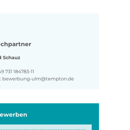
chpartner
d
Schauz
n
9 731 184783-11
:
bewerbung-ulm@tempton.de
bewerben