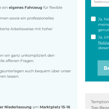
e ein
eigenes Fahrzeug
für flexible
men sowie ein professionelles
Ja, h
meine
tierte Arbeitsweise mit hoher
genut
Ja, ic
Nutz
diesen
n wir ganz unkompliziert den
le offenen Fragen.
B
ngsunterlagen auch bequem über unser
n lassen:
Tempton 
rer Niederlassung
am
Marktplatz 15-16
Top-Bewe