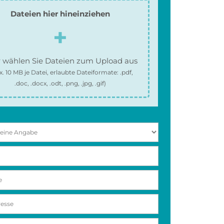
Dateien hier hineinziehen
 wählen Sie Dateien zum Upload aus
x.
10 MB
je Datei, erlaubte Dateiformate:
.pdf,
.doc, .docx, .odt, .png, .jpg, .gif
)