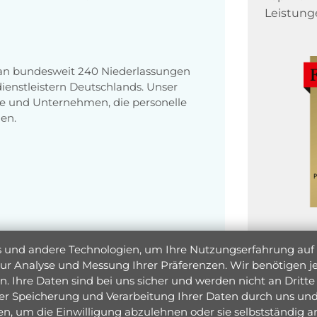
Leistung
 an bundesweit 240 Niederlassungen
enstleistern Deutschlands. Unser
e und Unternehmen, die personelle
en.
und andere Technologien, um Ihre Nutzungserfahrung auf un
 zur Analyse und Messung Ihrer Präferenzen. Wir benötigen
. Ihre Daten sind bei uns sicher und werden nicht an Dritte 
er Speicherung und Verarbeitung Ihrer Daten durch uns und 
ken, um die Einwilligung abzulehnen oder sie selbstständig
Jetzt 