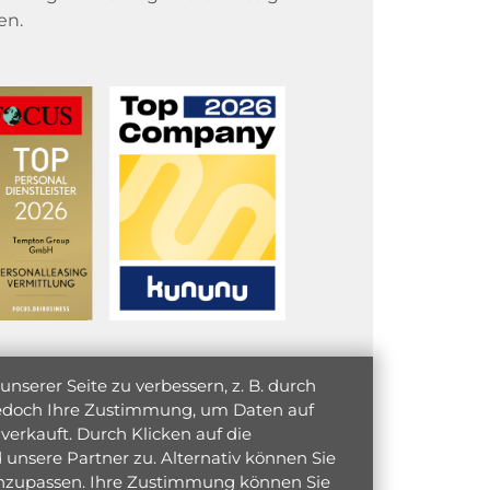
en.
serer Seite zu verbessern, z. B. durch
 jedoch Ihre Zustimmung, um Daten auf
verkauft. Durch Klicken auf die
unsere Partner zu. Alternativ können Sie
 anzupassen. Ihre Zustimmung können Sie
initiativ bewerben