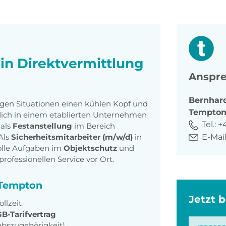
 in Direktvermittlung
Anspre
Bernhar
ssigen Situationen einen kühlen Kopf und
Tempto
dich in einem etablierten Unternehmen
Tel.:
+4
 als
Festanstellung
im Bereich
E-Mail
Als
Sicherheitsmitarbeiter (m/w/d)
in
lle Aufgaben im
Objektschutz
und
rofessionellen Service vor Ort.
i Tempton
Jetzt 
ollzeit
B-Tarifvertrag
ebszugehörigkeit)