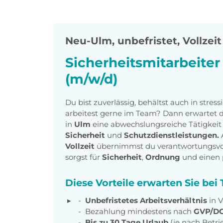
Neu-Ulm
,
unbefristet, Vollzeit
Sicherheitsmitarbeiter
(m/w/d)
Du bist zuverlässig, behältst auch in stre
arbeitest gerne im Team? Dann erwartet 
in
Ulm
eine abwechslungsreiche Tätigkeit
Sicherheit
und
Schutzdienstleistungen.
Vollzeit
übernimmst du verantwortungsvo
sorgst für
Sicherheit
,
Ordnung
und einen p
Diese Vorteile erwarten Sie be
Unbefristetes Arbeitsverhältnis
in V
Bezahlung mindestens nach
GVP/DG
Bis zu 30 Tage Urlaub
(je nach Betri