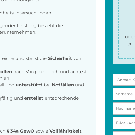
dheitsuntersuchungen
gender Leistung besteht die
tnerunternehmen.
oder
(ma
iche und stellst die
Sicherheit
von
ollen
nach Vorgabe durch und achtest
inien
ell und
unterstützt
bei
Notfällen
und
gfältig und
erstellst
entsprechende
ach
§ 34a GewO
sowie
Volljährigkeit