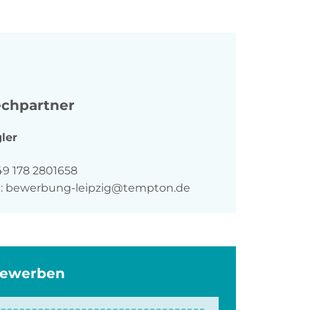
chpartner
ler
n
49 178 2801658
:
bewerbung-leipzig@tempton.de
bewerben