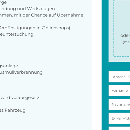
orge
zkleidung und Werkzeugen
hmen, mit der Chance auf Übernahme
 Vergünstigungen in Onlineshops)
rgeuntersuchung
oder
(ma
gsanlage
Hausmüllverbrennung
 wird vorausgesetzt
nes Fahrzeug