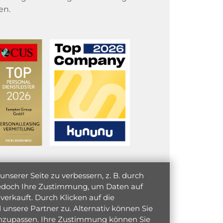
en.
serer Seite zu verbessern, z. B. durch
 jedoch Ihre Zustimmung, um Daten auf
verkauft. Durch Klicken auf die
unsere Partner zu. Alternativ können Sie
 anzupassen. Ihre Zustimmung können Sie
initiativ bewerben