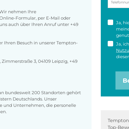
 Wir nehmen Ihre
nline-Formular, per E-Mail oder
Ja, h
r uns auch über Ihren Anruf unter +49
meine
genut
er Ihren Besuch in unserer Tempton-
Ja, ic
Nutz
diesen
Zimmerstraße 3, 04109 Leipzig, +49
B
 an bundesweit 200 Standorten gehört
stern Deutschlands. Unser
e und Unternehmen, die personelle
en.
Tempton 
Top-Bewe