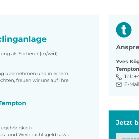
clinganlage
Anspre
ung als Sortierer (m/w/d)
Yves
Kög
Tempto
tung übernehmen und in einem
Tel.:
+
ten, freuen wir uns auf Ihre
E-Mail
i Tempton
Jetzt 
zugehörigkeit)
aubs- und Weihnachtsgeld sowie