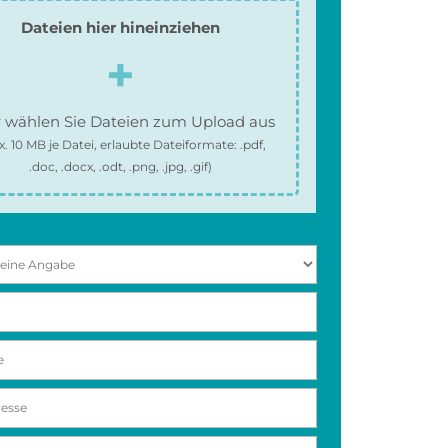
Dateien hier hineinziehen
 wählen Sie Dateien zum Upload aus
x.
10 MB
je Datei, erlaubte Dateiformate:
.pdf,
.doc, .docx, .odt, .png, .jpg, .gif
)