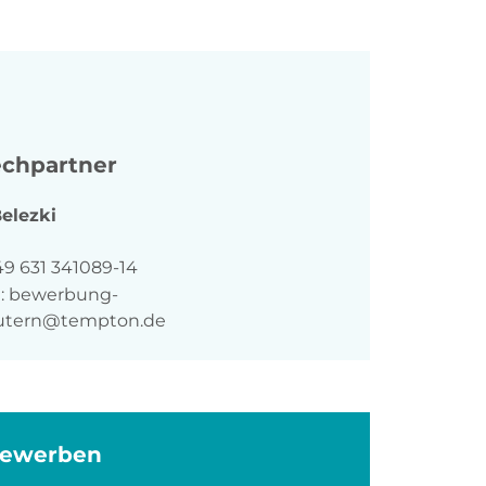
chpartner
elezki
n
49 631 341089-14
:
bewerbung-
autern@tempton.de
bewerben