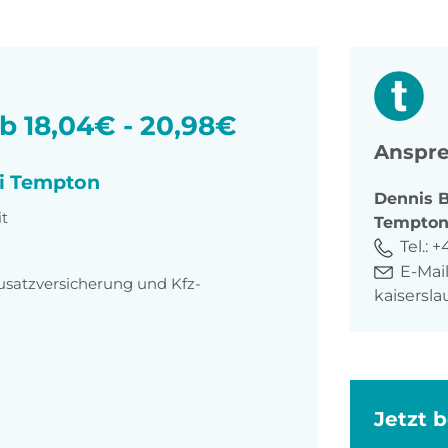
ab 18,04€ - 20,98€
Anspre
ei Tempton
Dennis
B
it
Tempto
Tel.:
+
E-Mail
usatzversicherung und Kfz-
kaisersl
Jetzt 