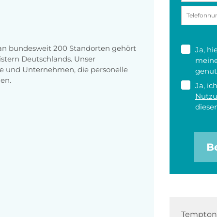
 an bundesweit 200 Standorten gehört
Ja, h
stern Deutschlands. Unser
meine
e und Unternehmen, die personelle
genut
en.
Ja, ic
Nutz
diesen
B
Tempton 