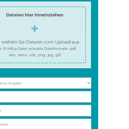
Dateien hier hineinziehen
 wählen Sie Dateien zum Upload aus
x.
10 MB
je Datei, erlaubte Dateiformate:
.pdf,
.doc, .docx, .odt, .png, .jpg, .gif
)