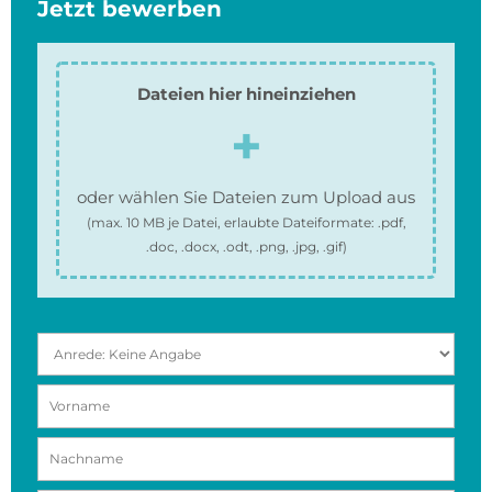
Jetzt bewerben
Dateien hier hineinziehen
oder wählen Sie Dateien zum Upload aus
(max.
10 MB
je Datei, erlaubte Dateiformate:
.pdf,
.doc, .docx, .odt, .png, .jpg, .gif
)