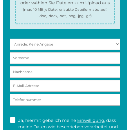
oder wählen Sie Dateien zum Upload aus
(max.
10 MB
je Datei, erlaubte Dateiformate:
.pdf,
.doc, .docx, .odt, .png, .jpg, .gif
)
Ja, hiermit gebe ich meine
Einwilligung
, dass
meine Daten wie beschrieben verarbeitet und