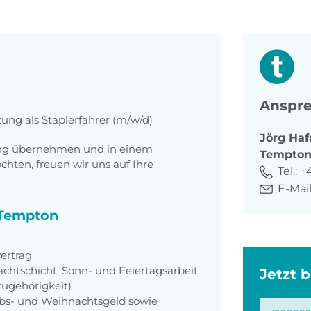
Anspre
zung als Staplerfahrer (m/w/d)
Jörg
Haf
tung übernehmen und in einem
Tempto
ten, freuen wir uns auf Ihre
Tel.:
+
E-Mail
i Tempton
ertrag
achtschicht, Sonn- und Feiertagsarbeit
Jetzt 
zugehörigkeit)
aubs- und Weihnachtsgeld sowie