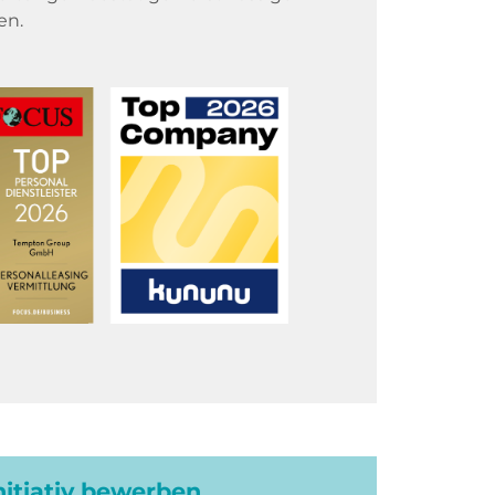
en.
initiativ bewerben