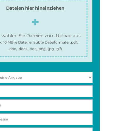
Dateien hier hineinziehen
 wählen Sie Dateien zum Upload aus
x.
10 MB
je Datei, erlaubte Dateiformate:
.pdf,
.doc, .docx, .odt, .png, .jpg, .gif
)