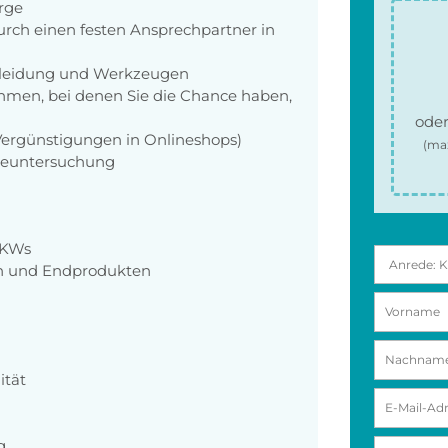
orge
rch einen festen Ansprechpartner in
zkleidung und Werkzeugen
men, bei denen Sie die Chance haben,
oder
 Vergünstigungen in Onlineshops)
(ma
rgeuntersuchung
LKWs
en und Endprodukten
ität
g