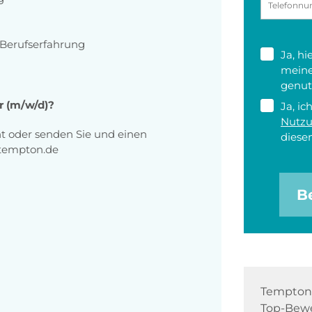
 Berufserfahrung
Ja, h
meine
genut
er (m/w/d)?
Ja, ic
Nutz
ht oder senden Sie und einen
diesen
@tempton.de
B
Tempton 
Top-Bewe