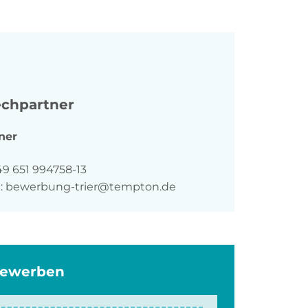
chpartner
ner
n
49 651 994758-13
:
bewerbung-trier@tempton.de
bewerben