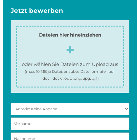
Jetzt bewerben
Dateien hier hineinziehen
oder wählen Sie Dateien zum Upload aus
(max.
10 MB
je Datei, erlaubte Dateiformate:
.pdf,
.doc, .docx, .odt, .png, .jpg, .gif
)