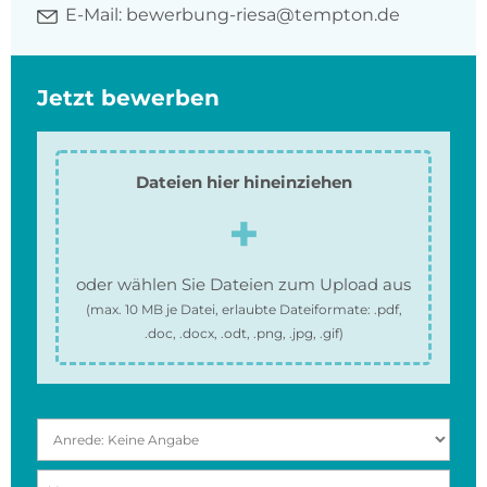
E-Mail:
bewerbung-riesa@tempton.de
Jetzt bewerben
Dateien hier hineinziehen
oder wählen Sie Dateien zum Upload aus
(max.
10 MB
je Datei, erlaubte Dateiformate:
.pdf,
.doc, .docx, .odt, .png, .jpg, .gif
)