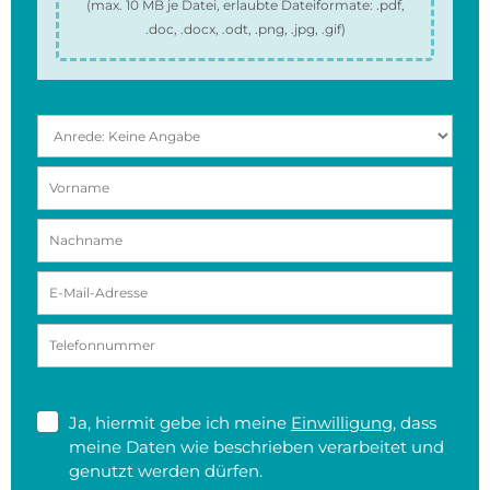
(max.
10 MB
je Datei, erlaubte Dateiformate:
.pdf,
.doc, .docx, .odt, .png, .jpg, .gif
)
Ja, hiermit gebe ich meine
Einwilligung
, dass
meine Daten wie beschrieben verarbeitet und
genutzt werden dürfen.