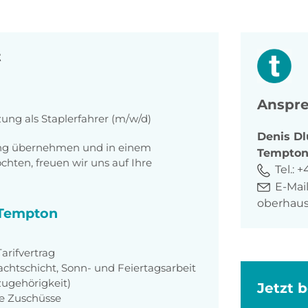
t
Anspre
zung als Staplerfahrer (m/w/d)
Denis
Dl
tung übernehmen und in einem
Tempto
ten, freuen wir uns auf Ihre
Tel.:
+
E-Mail
oberhau
i Tempton
rifvertrag
achtschicht, Sonn- und Feiertagsarbeit
zugehörigkeit)
Jetzt 
ie Zuschüsse