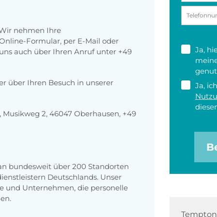
 Wir nehmen Ihre
nline-Formular, per E-Mail oder
Ja, h
r uns auch über Ihren Anruf unter +49
meine
genut
der über Ihren Besuch in unserer
Ja, ic
Nutz
diesen
 Musikweg 2, 46047 Oberhausen, +49
B
 an bundesweit über 200 Standorten
enstleistern Deutschlands. Unser
e und Unternehmen, die personelle
en.
Tempton 