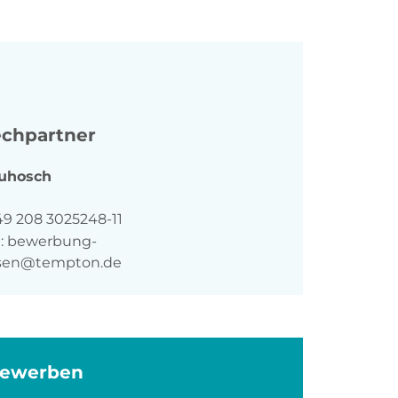
chpartner
uhosch
n
49 208 3025248-11
:
bewerbung-
sen@tempton.de
bewerben