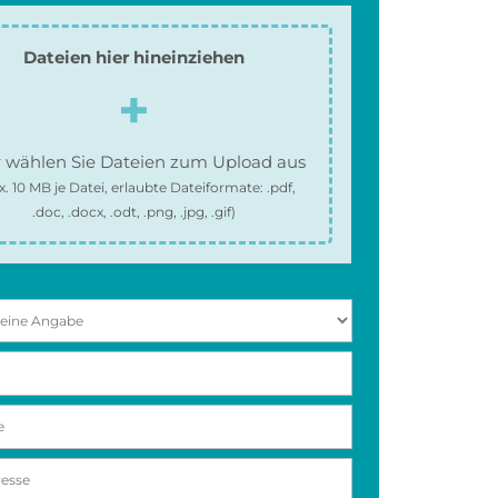
Dateien hier hineinziehen
 wählen Sie Dateien zum Upload aus
x.
10 MB
je Datei, erlaubte Dateiformate:
.pdf,
.doc, .docx, .odt, .png, .jpg, .gif
)