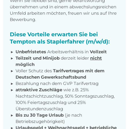
Wenn Sie flexibel sind, gerne Verantwortung
übernehmen und in einem abwechslungsreichen
Umfeld arbeiten möchten, freuen wir uns auf Ihre
Bewerbung.
Diese Vorteile erwarten Sie bei
Tempton als Staplerfahrer (m/w/d):
Unbefristetes
Arbeitsverhältnis in
Vollzeit
Teilzeit und Minijob
derzeit leider
nicht
möglich
Voller Schutz des
Tarifvertrages mit dem
Deutschen Gewerkschaftsbund
Bezahlung nach dem GVP Tarifvertrag
attraktive Zuschläge
wie z.B. 25%
Nachtschichtzuschlag, 50% Sonntagszuschlag,
100% Feiertagszuschlag und 25%
Überstundenzuschlag
Bis zu 30 Tage Urlaub
(je nach
Betriebszugehörigkeit)
Urlaubsgeld + Weihnachtsgeld + betriebliche