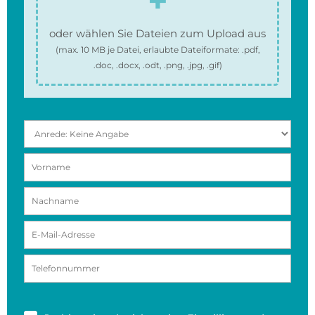
oder wählen Sie Dateien zum Upload aus
(max.
10 MB
je Datei, erlaubte Dateiformate:
.pdf,
.doc, .docx, .odt, .png, .jpg, .gif
)