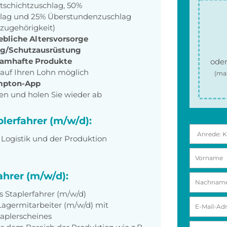
tschichtzuschlag, 50%
hlag und 25% Überstundenzuschlag
szugehörigkeit)
ebliche Altersvorsorge
ng/Schutzausrüstung
namhafte Produkte
oder
auf Ihren Lohn möglich
(ma
mpton-App
en und holen Sie wieder ab
plerfahrer (m/w/d):
 Logistik und der Produktion
ahrer (m/w/d):
s Staplerfahrer (m/w/d)
Lagermitarbeiter (m/w/d) mit
taplerscheines