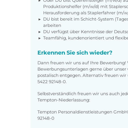
Oder DU bist Quereinsteiger (m/w/d) au
Produktionshelfer (m/w/d) mit Staplers
Herausforderung als Staplerfahrer (m/w
DU bist bereit im Schicht-System (Tages
arbeiten
DU verfügst über Kenntnisse der Deuts
Teamfähig, kundenorientiert und flexib
Erkennen Sie sich wieder?
Dann freuen wir uns auf Ihre Bewerbung!
Bewerbungsunterlagen gerne über unser O
postalisch entgegen. Alternativ freuen wi
5422 92148-0
.
Selbstverständlich freuen wir uns auch je
Tempton-Niederlassung:
Tempton Personaldienstleistungen GmbH, 
92148-0