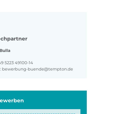
chpartner
Bulla
n
49 5223 49100-14
:
bewerbung-buende@tempton.de
bewerben