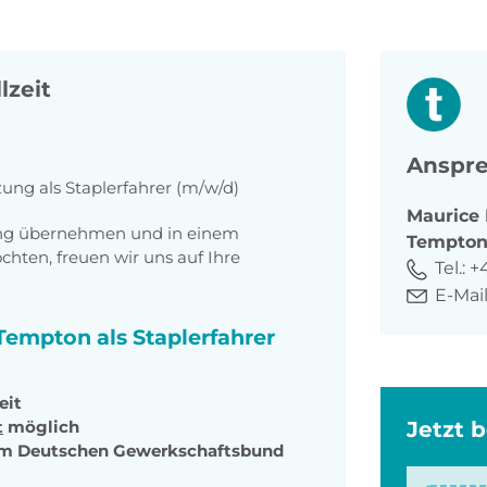
lzeit
Anspre
zung als Staplerfahrer (m/w/d)
Maurice
tung übernehmen und in einem
Tempto
ten, freuen wir uns auf Ihre
Tel.:
+
E-Mail
 Tempton als Staplerfahrer
eit
t
möglich
Jetzt 
dem Deutschen Gewerkschaftsbund