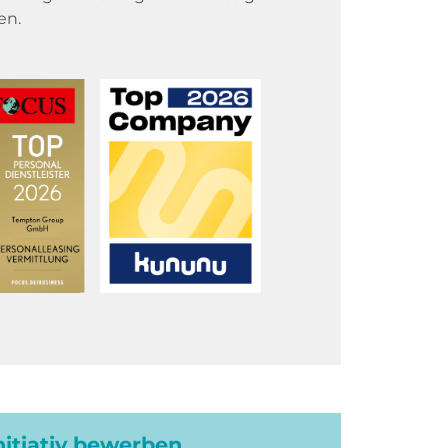
en.
initiativ bewerben