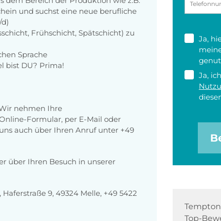
s dem Bereich der Produktion wie z.B.
chein und suchst eine neue berufliche
/d)
schicht, Frühschicht, Spätschicht) zu
Ja, h
meine
chen Sprache
genut
el bist DU? Prima!
Ja, ic
Nutz
diesen
 Wir nehmen Ihre
nline-Formular, per E-Mail oder
r uns auch über Ihren Anruf unter
+49
B
der über Ihren Besuch in unserer
Haferstraße 9, 49324 Melle, +49 5422
Tempton 
Top-Bewe