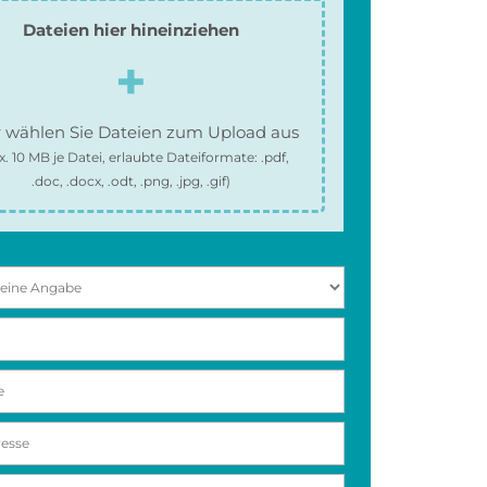
Dateien hier hineinziehen
 wählen Sie Dateien zum Upload aus
x.
10 MB
je Datei, erlaubte Dateiformate:
.pdf,
.doc, .docx, .odt, .png, .jpg, .gif
)