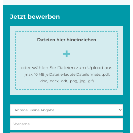
Jetzt bewerben
Dateien hier hineinziehen
oder wählen Sie Dateien zum Upload aus
(max.
10 MB
je Datei, erlaubte Dateiformate:
.pdf,
.doc, .docx, .odt, .png, .jpg, .gif
)