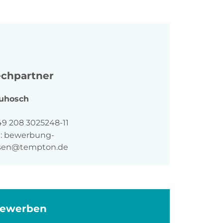
chpartner
uhosch
n
49 208 3025248-11
:
bewerbung-
sen@tempton.de
bewerben