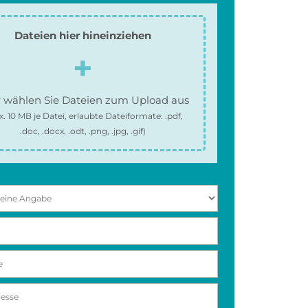
Dateien hier hineinziehen
 wählen Sie Dateien zum Upload aus
x.
10 MB
je Datei, erlaubte Dateiformate:
.pdf,
.doc, .docx, .odt, .png, .jpg, .gif
)