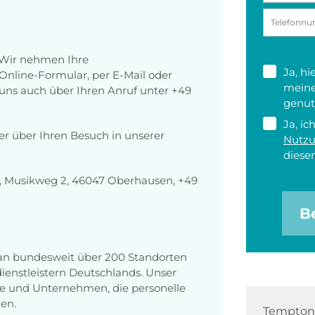
 Wir nehmen Ihre
Ja, h
nline-Formular, per E-Mail oder
meine
r uns auch über Ihren Anruf unter +49
genut
Ja, ic
der über Ihren Besuch in unserer
Nutz
diesen
 Musikweg 2, 46047 Oberhausen, +49
B
 an bundesweit über 200 Standorten
enstleistern Deutschlands. Unser
e und Unternehmen, die personelle
en.
Tempton 