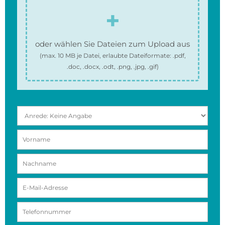
oder wählen Sie Dateien zum Upload aus
(max.
10 MB
je Datei, erlaubte Dateiformate:
.pdf,
.doc, .docx, .odt, .png, .jpg, .gif
)