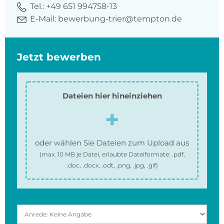
Tel.:
+49 651 994758-13
E-Mail:
bewerbung-trier@tempton.de
Jetzt bewerben
Dateien hier hineinziehen
oder wählen Sie Dateien zum Upload aus
(max.
10 MB
je Datei, erlaubte Dateiformate:
.pdf,
.doc, .docx, .odt, .png, .jpg, .gif
)