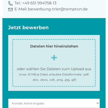
Tel.:
+49 651 994758-13
E-Mail:
bewerbung-trier@tempton.de
Jetzt bewerben
Dateien hier hineinziehen
oder wählen Sie Dateien zum Upload aus
(max.
10 MB
je Datei, erlaubte Dateiformate:
.pdf,
.doc, .docx, .odt, .png, .jpg, .gif
)