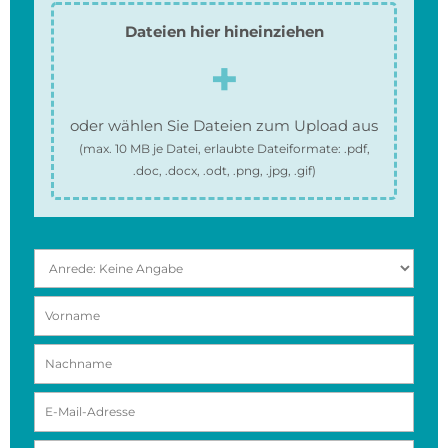
Dateien hier hineinziehen
oder wählen Sie Dateien zum Upload aus
(max.
10 MB
je Datei, erlaubte Dateiformate:
.pdf,
.doc, .docx, .odt, .png, .jpg, .gif
)