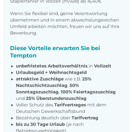
Staplerfahrer in Vollzeit (m/w/d) ab 16,40€
Wenn Sie flexibel sind, gerne Verantwortung
übernehmen und in einem abwechslungsreichen
Umfeld arbeiten möchten, freuen wir uns auf Ihre
Bewerbung.
Diese Vorteile erwarten Sie bei
Tempton
unbefristetes Arbeitsverhältnis
in
Vollzeit
Urlaubsgeld + Weihnachtsgeld
attraktive Zuschläge
wie z.B.
25%
Nachtschichtzuschlag
,
50%
Sonntagszuschlag
,
100% Feiertagszuschlag
und
25% Überstundenzuschlag
Voller Schutz des
Tarifvertrages
mit dem
Deutschen Gewerkschaftsbund
Bezahlung deutlich über
Tarifvertrag
bis zu 30 Tage Urlaub
(je nach
Betriebszugehörigkeit)