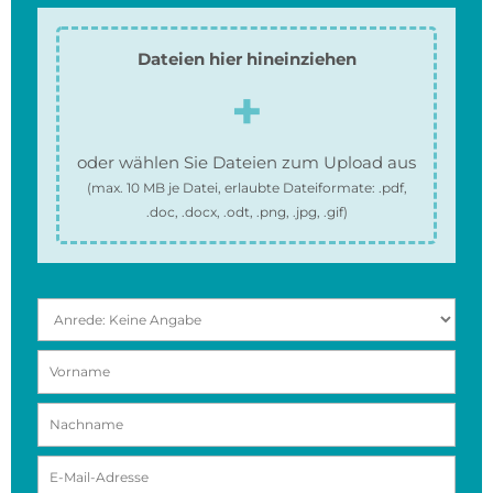
Dateien hier hineinziehen
oder wählen Sie Dateien zum Upload aus
(max.
10 MB
je Datei, erlaubte Dateiformate:
.pdf,
.doc, .docx, .odt, .png, .jpg, .gif
)