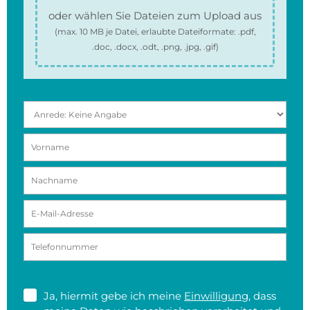
oder wählen Sie Dateien zum Upload aus
(max.
10 MB
je Datei, erlaubte Dateiformate:
.pdf,
.doc, .docx, .odt, .png, .jpg, .gif
)
Ja, hiermit gebe ich meine
Einwilligung
, dass