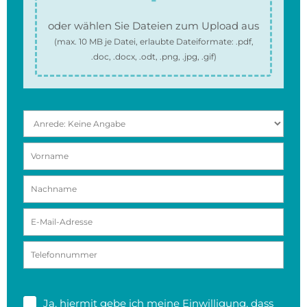
oder wählen Sie Dateien zum Upload aus
(max.
10 MB
je Datei, erlaubte Dateiformate:
.pdf,
.doc, .docx, .odt, .png, .jpg, .gif
)
Ja, hiermit gebe ich meine
Einwilligung
, dass