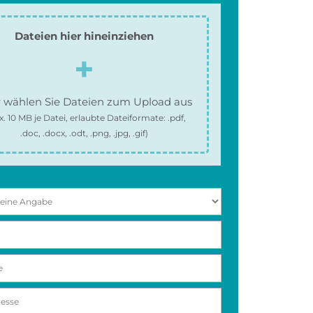
Dateien hier hineinziehen
 wählen Sie Dateien zum Upload aus
x.
10 MB
je Datei, erlaubte Dateiformate:
.pdf,
.doc, .docx, .odt, .png, .jpg, .gif
)