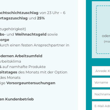
chtschichtzuschlag
von 23 Uhr – 6
ertagszuschlag
und
25%
zugehörigkeit)
bs-
und
Weihnachtsgeld
sowie
oder
sorge
(ma
urch einen festen Ansprechpartner in
odernen Arbeitsumfeld
rbeitsklima
%
auf namhafte Produkte
eitstages
des Monats mit der Option
 des Monats
ige
Vorsorgeuntersuchungen
den Kundenbetrieb