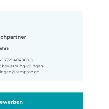
chpartner
ehra
n
49 7721 404080-0
:
bewerbung-villingen-
ingen@tempton.de
bewerben