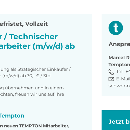
fristet, Vollzeit
r / Technischer
Anspre
arbeiter (m/w/d) ab
Marcel
R
Tempto
ung als Strategischer Einkäufer /
Tel.:
+
 (m/w/d) ab 30,- € / Std.
E-Mail
schwenn
tung übernehmen und in einem
ten, freuen wir uns auf Ihre
i Tempton
Jetzt 
den neuen TEMPTON Mitarbeiter,