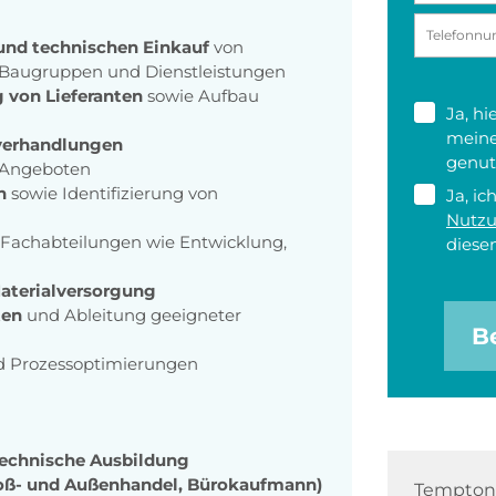
 und technischen Einkauf
von
 Baugruppen und Dienstleistungen
 von Lieferanten
sowie Aufbau
Ja, h
meine
sverhandlungen
genut
Angeboten
n
sowie Identifizierung von
Ja, ic
Nutz
 Fachabteilungen wie Entwicklung,
diesen
Materialversorgung
ten
und Ableitung geeigneter
B
 Prozessoptimierungen
echnische Ausbildung
oß- und Außenhandel, Bürokaufmann)
Tempton 