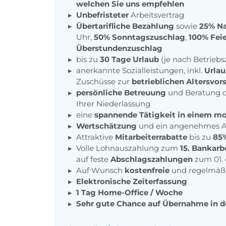
welchen Sie uns empfehlen
Unbefristeter
Arbeitsvertrag
Übertarifliche Bezahlung
sowie
25% Na
Uhr,
50% Sonntagszuschlag
,
100% Fei
Überstundenzuschlag
bis zu
30 Tage Urlaub
(je nach Betriebs
anerkannte Sozialleistungen, inkl.
Urlau
Zuschüsse zur
betrieblichen Altersvor
persönliche Betreuung
und Beratung d
Ihrer Niederlassung
eine
spannende Tätigkeit in einem m
Wertschätzung
und ein angenehmes A
Attraktive
Mitarbeiterrabatte
bis zu
85
Volle Lohnauszahlung zum
15. Bankarb
auf feste
Abschlagszahlungen
zum 01.
Auf Wunsch
kostenfreie
und regelmäß
Elektronische Zeiterfassung
1 Tag Home-Office / Woche
Sehr gute Chance auf Übernahme in 