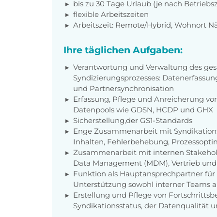
bis zu 30 Tage Urlaub (je nach Betriebs
flexible Arbeitszeiten
Arbeitszeit: Remote/Hybrid, Wohnort N
Ihre täglichen Aufgaben:
Verantwortung und Verwaltung des ge
Syndizierungsprozesses: Datenerfassung
und Partnersynchronisation
Erfassung, Pflege und Anreicherung vo
Datenpools wie GDSN, HCDP und GHX
Sicherstellung,der GS1-Standards
Enge Zusammenarbeit mit Syndikations
Inhalten, Fehlerbehebung, Prozessopt
Zusammenarbeit mit internen Stakehold
Data Management (MDM), Vertrieb und 
Funktion als Hauptansprechpartner fü
Unterstützung sowohl interner Teams al
Erstellung und Pflege von Fortschrittsb
Syndikationsstatus, der Datenqualität un