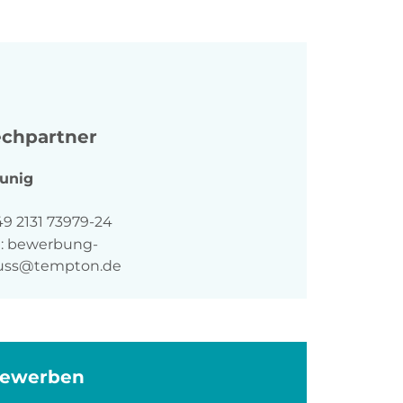
chpartner
unig
n
49 2131 73979-24
:
bewerbung-
euss@tempton.de
bewerben