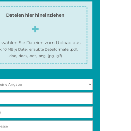
Dateien hier hineinziehen
 wählen Sie Dateien zum Upload aus
x.
10 MB
je Datei, erlaubte Dateiformate:
.pdf,
.doc, .docx, .odt, .png, .jpg, .gif
)