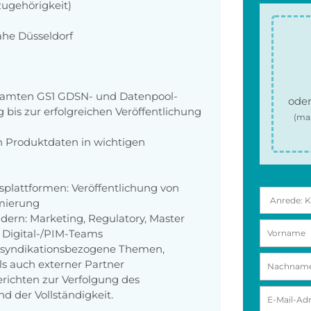
zugehörigkeit)
ähe Düsseldorf
samten GS1 GDSN- und Datenpool-
oder
 bis zur erfolgreichen Veröffentlichung
(ma
n Produktdaten in wichtigen
plattformen: Veröffentlichung von
imierung
ern: Marketing, Regulatory, Master
Digital-/PIM-Teams
r syndikationsbezogene Themen,
s auch externer Partner
erichten zur Verfolgung des
d der Vollständigkeit.