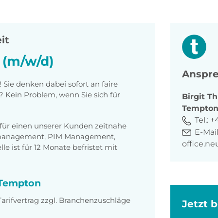
it
(m/w/d)
Anspre
! Sie denken dabei sofort an faire
 Kein Problem, wenn Sie sich für
Birgit
Th
Tempto
Tel.:
+
 für einen unserer Kunden zeitnahe
E-Mail
nmanagement, PIM Management,
office.n
 ist für 12 Monate befristet mit
i Tempton
rifvertrag zzgl. Branchenzuschläge
Jetzt 