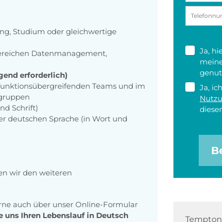
ng, Studium oder gleichwertige
Ja, h
 Bereichen Datenmanagement,
meine
genut
end erforderlich)
funktionsübergreifenden Teams und im
Ja, ic
ngruppen
Nutz
nd Schrift)
diesen
er deutschen Sprache (in Wort und
B
en wir den weiteren
erne auch über unser Online-Formular
e uns Ihren Lebenslauf in Deutsch
Tempton 