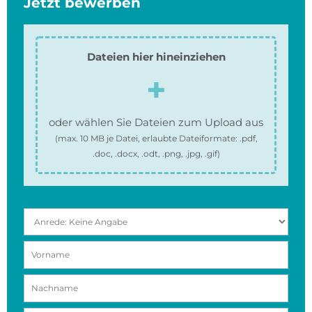
Jetzt bewerben
Dateien hier hineinziehen
oder wählen Sie Dateien zum Upload aus
(max.
10 MB
je Datei, erlaubte Dateiformate:
.pdf,
.doc, .docx, .odt, .png, .jpg, .gif
)